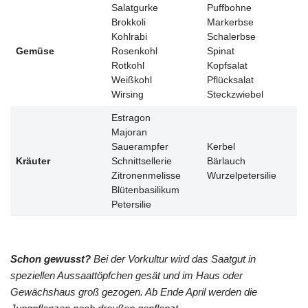
Salatgurke
Puffbohne
Brokkoli
Markerbse
Kohlrabi
Schalerbse
Gemüse
Rosenkohl
Spinat
Rotkohl
Kopfsalat
Weißkohl
Pflücksalat
Wirsing
Steckzwiebel
Estragon
Majoran
Sauerampfer
Kerbel
Kräuter
Schnittsellerie
Bärlauch
Zitronenmelisse
Wurzelpetersilie
Blütenbasilikum
Petersilie
Schon gewusst?
Bei der Vorkultur wird das Saatgut in
speziellen Aussaattöpfchen gesät und im Haus oder
Gewächshaus groß gezogen. Ab Ende April werden die